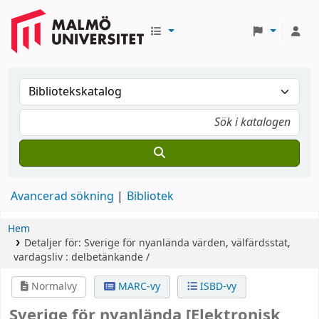
Avancerad sökning
Bibliotek
Hem
Detaljer för:
Sverige för nyanlända
värden, välfärdsstat,
vardagsliv : delbetänkande /
Normalvy
MARC-vy
ISBD-vy
Sverige för nyanlända
[Elektronisk