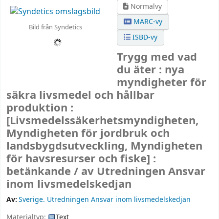
Normalvy
MARC-vy
Bild från Syndetics
ISBD-vy
Trygg med vad
du äter : nya
myndigheter för
säkra livsmedel och hållbar
produktion :
[Livsmedelssäkerhetsmyndigheten,
Myndigheten för jordbruk och
landsbygdsutveckling, Myndigheten
för havsresurser och fiske] :
betänkande /
av Utredningen Ansvar
inom livsmedelskedjan
Av:
Sverige. Utredningen Ansvar inom livsmedelskedjan
Materialtyp:
Text