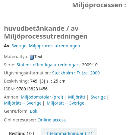
Miljöprocessen :
huvudbetänkande /
av
Miljöprocessutredningen
Av:
Sverige. Miljöprocessutredningen
Materialtyp:
Text
Serie:
Statens offentliga utredningar
; 2009:10
Utgivningsinformation:
Stockholm :
Fritze,
2009
Beskrivning:
745, [3] s. ; 25 cm
ISBN:
9789138231456
Ämnen:
Miljödomstolar (prel)
Miljörätt
Sverige
Miljörätt -- Sverige
Miljörätt -- Sverige
Genre/form:
Bok
Onlineresurser:
Online access
Bestånd
( 0 )
Titelanmärkningar ( 2 )