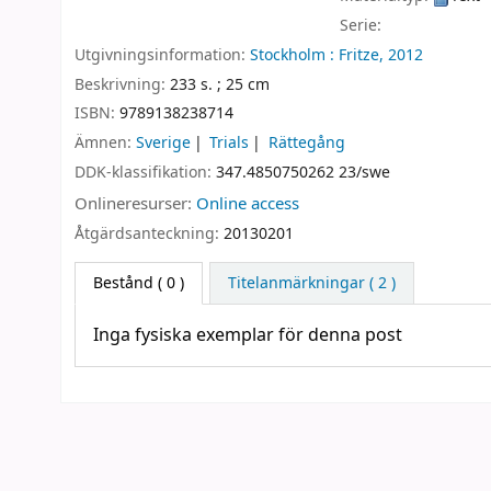
Serie:
Utgivningsinformation:
Stockholm :
Fritze,
2012
Beskrivning:
233 s. ; 25 cm
ISBN:
9789138238714
Ämnen:
Sverige
Trials
Rättegång
DDK-klassifikation:
347.4850750262 23/swe
Onlineresurser:
Online access
Åtgärdsanteckning:
20130201
Bestånd
( 0 )
Titelanmärkningar ( 2 )
Inga fysiska exemplar för denna post