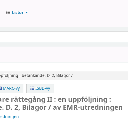
Listor
pföljning : betänkande.
D. 2,
Bilagor /
MARC-vy
ISBD-vy
e rättegång II : en uppföljning :
 D. 2, Bilagor /
av EMR-utredningen
redningen