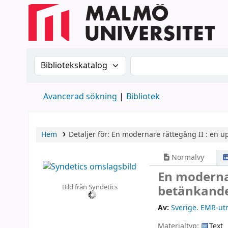
Sök i katalogen efter:
Sök i katalogen
Avancerad sökning
Bibliotek
Hem
Detaljer för:
En modernare rättegång II :
en up
Normalvy
En modernar
Bild från Syndetics
betänkande.
Av:
Sverige. EMR-ut
Materialtyp:
Text