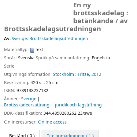
En ny
brottsskadelag :
betänkande /
av
Brottsskadelagsutredningen
Av:
Sverige. Brottsskadelagsutredningen
Materialtyp:
Text
Språk:
Svenska
Språk på sammanfattning:
Engelska
Serie:
Utgivningsinformation:
Stockholm :
Fritze,
2012
Beskrivning:
420 s. ; 25 cm
ISBN:
9789138237182
Ämnen:
Sverige
Brottsskadeersättning -- juridik och lagstiftning
DDK-klassifikation:
344.4850280262 23/swe
Onlineresurser:
Online access
Bestånd
( 0 )
Titelanmärkningar ( 1 )