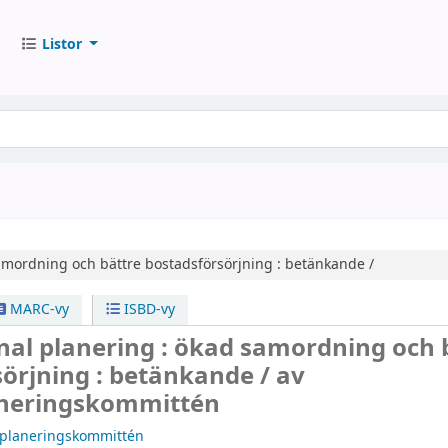
Listor
mordning och bättre bostadsförsörjning : betänkande /
MARC-vy
ISBD-vy
nal planering : ökad samordning och 
sörjning : betänkande /
av
aneringskommittén
splaneringskommittén