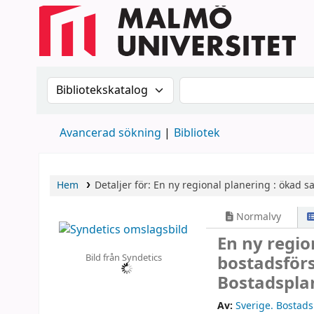
Sök i katalogen efter:
Sök i katalogen
Avancerad sökning
Bibliotek
Hem
Detaljer för:
En ny regional planering :
ökad sa
Normalvy
En ny regio
Bild från Syndetics
bostadsför
Bostadspl
Av:
Sverige. Bostad