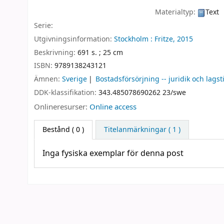
Materialtyp:
Text
Serie:
Utgivningsinformation:
Stockholm :
Fritze,
2015
Beskrivning:
691 s. ; 25 cm
ISBN:
9789138243121
Ämnen:
Sverige
Bostadsförsörjning -- juridik och lagst
DDK-klassifikation:
343.485078690262 23/swe
Onlineresurser:
Online access
Bestånd
( 0 )
Titelanmärkningar ( 1 )
Inga fysiska exemplar för denna post