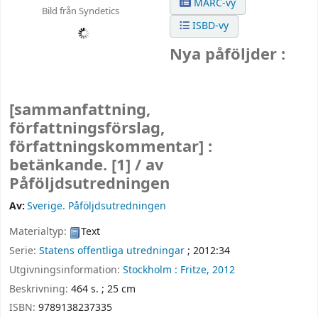
MARC-vy
Bild från Syndetics
ISBD-vy
Nya påföljder :
[sammanfattning,
författningsförslag,
författningskommentar] :
betänkande. [1] /
av
Påföljdsutredningen
Av:
Sverige. Påföljdsutredningen
Materialtyp:
Text
Serie:
Statens offentliga utredningar
; 2012:34
Utgivningsinformation:
Stockholm :
Fritze,
2012
Beskrivning:
464 s. ; 25 cm
ISBN:
9789138237335