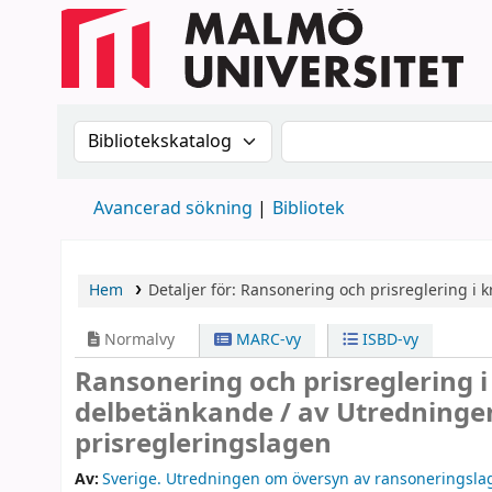
Sök i katalogen efter:
Sök i katalogen
Avancerad sökning
Bibliotek
Hem
Detaljer för:
Ransonering och prisreglering i k
Normalvy
MARC-vy
ISBD-vy
Ransonering och prisreglering i
delbetänkande /
av Utredninge
prisregleringslagen
Av:
Sverige. Utredningen om översyn av ransoneringsla