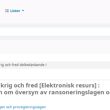
Listor
rig och fred
delbetänkande /
 krig och fred
[Elektronisk resurs] :
n om översyn av ransoneringslagen o
gen och prisregleringslagen