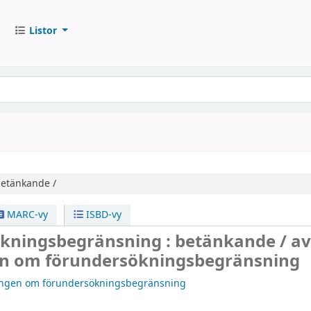
Listor
etänkande /
MARC-vy
ISBD-vy
kningsbegränsning : betänkande /
a
n om förundersökningsbegränsning
ingen om förundersökningsbegränsning