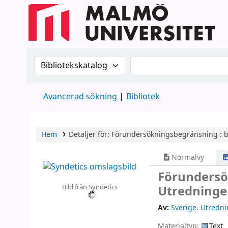
Sök i katalogen efter:
Sök i katalogen
Avancerad sökning
Bibliotek
Hem
Detaljer för:
Förundersökningsbegränsning :
b
Normalvy
Förundersö
Bild från Syndetics
Utredninge
Av:
Sverige. Utredn
Materialtyp:
Text