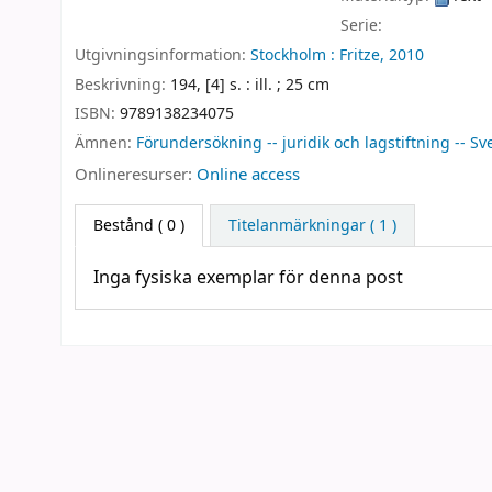
Serie:
Utgivningsinformation:
Stockholm :
Fritze,
2010
Beskrivning:
194, [4] s. : ill. ; 25 cm
ISBN:
9789138234075
Ämnen:
Förundersökning -- juridik och lagstiftning -- Sv
Onlineresurser:
Online access
Bestånd
( 0 )
Titelanmärkningar ( 1 )
Inga fysiska exemplar för denna post