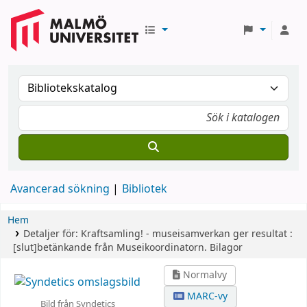
Avancerad sökning
Bibliotek
Hem
Detaljer för:
Kraftsamling! - museisamverkan ger resultat :
[slut]betänkande från Museikoordinatorn.
Bilagor
Normalvy
MARC-vy
Bild från Syndetics