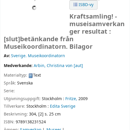
ISBD-vy
Kraftsamling! -
museisamverkan
ger resultat :
[slut]betänkande från
Museikoordinatorn. Bilagor
Av:
Sverige. Museikoordinatorn
Medverkande:
Arbin, Christina von
[aut]
Materialtyp:
Text
Språk:
Svenska
Serie:
Utgivningsuppgift:
Stockholm :
Fritze,
2009
Tillverkare:
Stockholm :
Edita Sverige
Beskrivning:
304, [2] s. 25 cm
ISBN:
9789138231524
Ämnen:
Samverkan
Museer