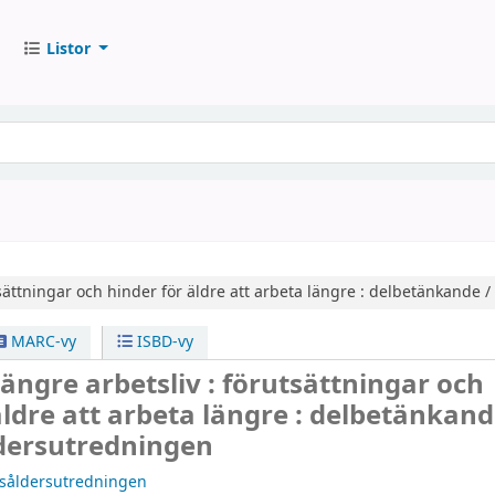
Listor
sättningar och hinder för äldre att arbeta längre : delbetänkande /
MARC-vy
ISBD-vy
 längre arbetsliv : förutsättningar och
äldre att arbeta längre : delbetänkand
dersutredningen
nsåldersutredningen