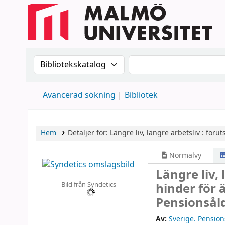
Sök i katalogen efter:
Sök i katalogen
Avancerad sökning
Bibliotek
Hem
Detaljer för:
Längre liv, längre arbetsliv :
förut
Normalvy
Längre liv,
Bild från Syndetics
hinder för 
Pensionsål
Av:
Sverige. Pensio