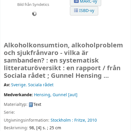
MARC-vy
Bild från Syndetics
ISBD-vy
Alkoholkonsumtion, alkoholproblem
och sjukfrånvaro - vilka är
sambanden? : en systematisk
litteraturöversikt : en rapport /
från
Sociala rådet ; Gunnel Hensing ...
Av:
Sverige. Sociala rådet
Medverkande:
Hensing, Gunnel
[aut]
Materialtyp:
Text
Serie:
Utgivningsinformation:
Stockholm :
Fritze,
2010
Beskrivning:
98, [4] s. ; 25 cm