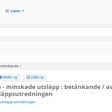
Listor
betänkande /
MARC-vy
ISBD-vy
ö - minskade utsläpp : betänkande /
a
släppsutredningen
riutsläppsutredningen