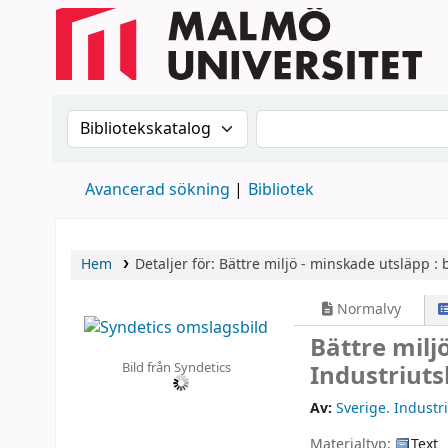
Sök i katalogen efter:
Sök i katalogen
Avancerad sökning
Bibliotek
Hem
Detaljer för:
Bättre miljö - minskade utsläpp :
Normalvy
Bättre milj
Bild från Syndetics
Industriut
Av:
Sverige. Indust
Materialtyp:
Text