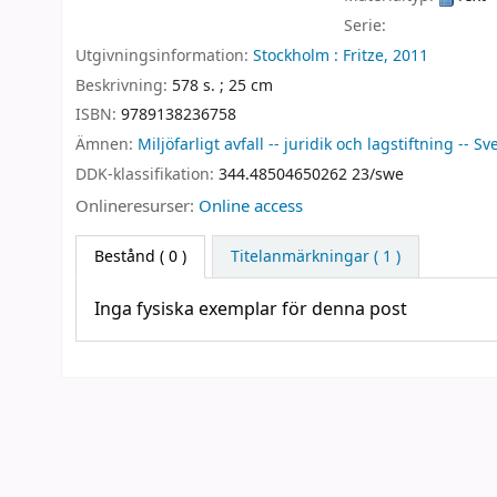
Serie:
Utgivningsinformation:
Stockholm :
Fritze,
2011
Beskrivning:
578 s. ; 25 cm
ISBN:
9789138236758
Ämnen:
Miljöfarligt avfall -- juridik och lagstiftning -- Sv
DDK-klassifikation:
344.48504650262 23/swe
Onlineresurser:
Online access
Bestånd
( 0 )
Titelanmärkningar ( 1 )
Inga fysiska exemplar för denna post