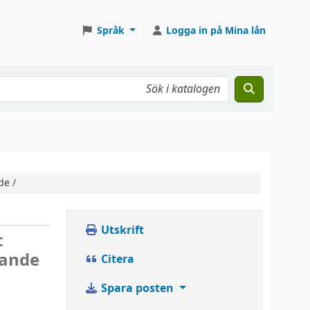
Språk
Logga in på Mina lån
de /
Utskrift
t
kande
Citera
Spara posten