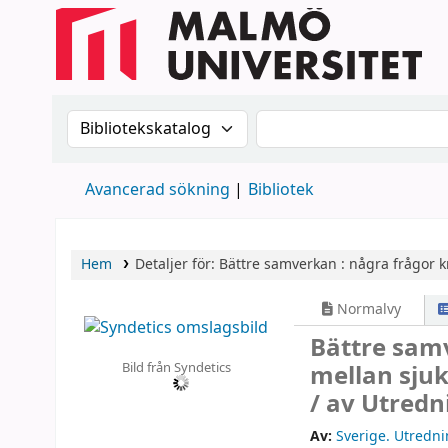
Sök i katalogen efter:
Sök i katalogen
Avancerad sökning
Bibliotek
Hem
Detaljer för:
Bättre samverkan :
några frågor k
Normalvy
Bättre sam
Bild från Syndetics
mellan sjuk
/
av Utredn
Av:
Sverige. Utredni