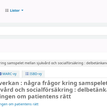
Listor
ring samspelet mellan sjukvård och socialförsäkring : delbetänkan
MARC-vy
ISBD-vy
verkan : några frågor kring samspele
vård och socialförsäkring : delbetän
ingen om patientens rätt
ngen om patientens rätt