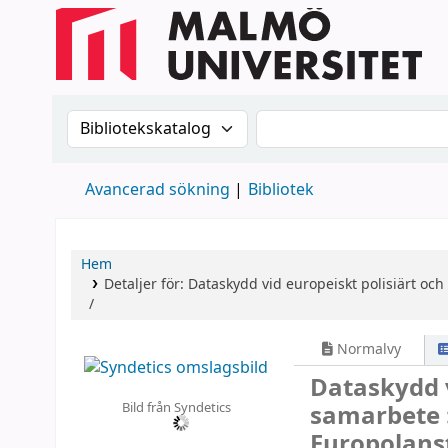
Sök i katalogen efter:
Sök i katalogen
Avancerad sökning
Bibliotek
Hem
Detaljer för:
Dataskydd vid europeiskt polisiärt och 
/
Normalvy
Dataskydd v
Bild från Syndetics
samarbete 
Europolanst