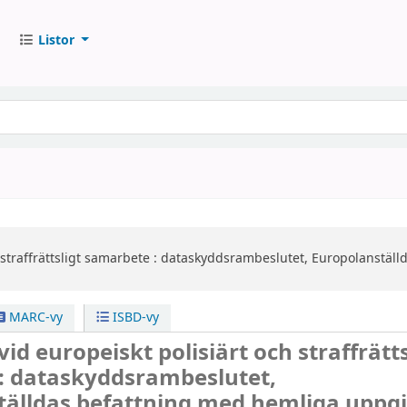
Listor
straffrättsligt samarbete :
dataskyddsrambeslutet, Europolanställ
MARC-vy
ISBD-vy
id europeiskt polisiärt och straffrätts
: dataskyddsrambeslutet,
älldas befattning med hemliga uppgif