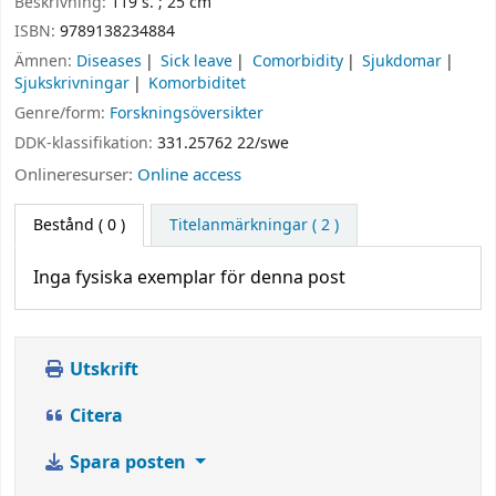
Beskrivning:
119 s. ; 25 cm
ISBN:
9789138234884
Ämnen:
Diseases
Sick leave
Comorbidity
Sjukdomar
Sjukskrivningar
Komorbiditet
Genre/form:
Forskningsöversikter
DDK-klassifikation:
331.25762 22/swe
Onlineresurser:
Online access
Bestånd
( 0 )
Titelanmärkningar ( 2 )
Inga fysiska exemplar för denna post
Utskrift
Citera
Spara posten