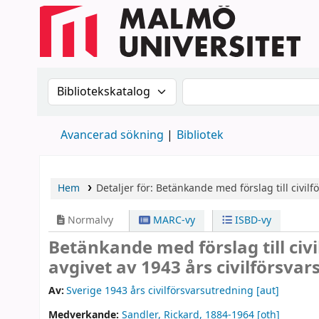
Sök i katalogen efter:
Sök i katalogen
Avancerad sökning
Bibliotek
Hem
Detaljer för:
Betänkande med förslag till civilf
Normalvy
MARC-vy
ISBD-vy
Betänkande med förslag till civ
avgivet av 1943 års civilförsvar
Av:
Sverige 1943 års civilförsvarsutredning
[aut]
Medverkande:
Sandler, Rickard
, 1884-1964
[oth]