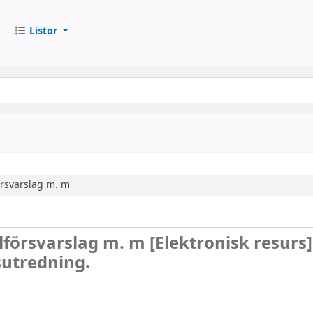
Listor
örsvarslag m. m
ilförsvarslag m. m
[Elektronisk resurs]
sutredning.