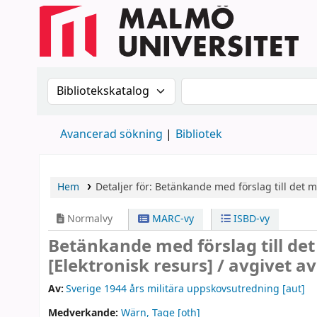
Sök i katalogen efter:
Sök i katalogen
Avancerad sökning
Bibliotek
Hem
Detaljer för:
Betänkande med förslag till det 
Normalvy
MARC-vy
ISBD-vy
Betänkande med förslag till de
[Elektronisk resurs] /
avgivet av
Av:
Sverige 1944 års militära uppskovsutredning
[aut]
Medverkande:
Wärn, Tage
[oth]