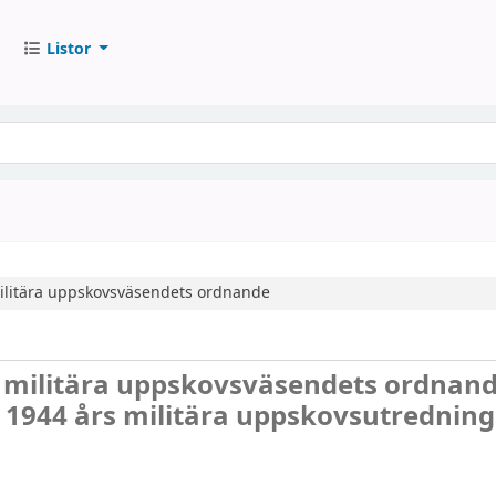
Listor
militära uppskovsväsendets ordnande
t militära uppskovsväsendets ordnan
 1944 års militära uppskovsutredning