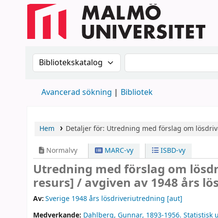
Sök i katalogen efter:
Sök i katalogen
Avancerad sökning
Bibliotek
Hem
Detaljer för:
Utredning med förslag om lösdr
Normalvy
MARC-vy
ISBD-vy
Utredning med förslag om lös
resurs] /
avgiven av 1948 års lö
Av:
Sverige 1948 års lösdriveriutredning
[aut]
Medverkande:
Dahlberg, Gunnar
, 1893-1956
. Statistis