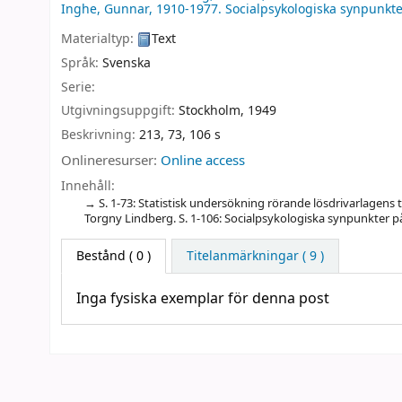
Inghe, Gunnar
, 1910-1977
. Socialpsykologiska synpunkte
Materialtyp:
Text
Språk:
Svenska
Serie:
Utgivningsuppgift:
Stockholm,
1949
Beskrivning:
213, 73, 106 s
Onlineresurser:
Online access
Innehåll:
S. 1-73: Statistisk undersökning rörande lösdrivarlagens 
Torgny Lindberg. S. 1-106: Socialpsykologiska synpunkter p
Bestånd
( 0 )
Titelanmärkningar ( 9 )
Inga fysiska exemplar för denna post