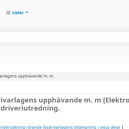
Listor
ivarlagens upphävande m. m
drivarlagens upphävande m. m
[Elektr
sdriveriutredning.
k undersökning rörande lösdrivarlagens tillämpning i vissa delar