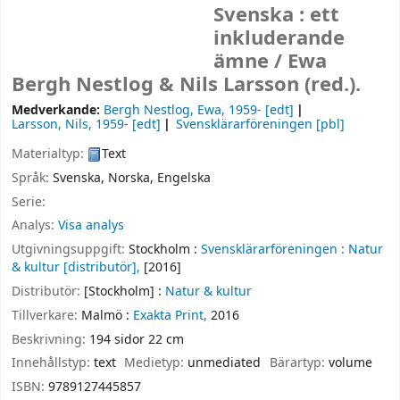
Svenska : ett
inkluderande
ämne /
Ewa
Bergh Nestlog & Nils Larsson (red.).
Medverkande:
Bergh Nestlog, Ewa
, 1959-
[edt]
Larsson, Nils
, 1959-
[edt]
Svensklärarföreningen
[pbl]
Materialtyp:
Text
Språk:
Svenska
,
Norska
,
Engelska
Serie:
Analys:
Visa analys
Utgivningsuppgift:
Stockholm :
Svensklärarföreningen :
Natur
& kultur [distributör],
[2016]
Distributör:
[Stockholm] :
Natur & kultur
Tillverkare:
Malmö :
Exakta Print,
2016
Beskrivning:
194 sidor 22 cm
Innehållstyp:
text
Medietyp:
unmediated
Bärartyp:
volume
ISBN:
9789127445857