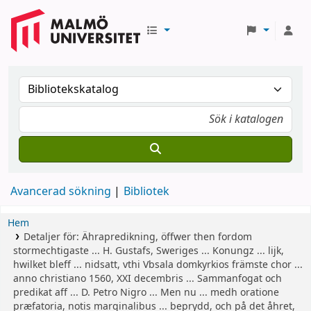
Avancerad sökning
Bibliotek
Hem
Detaljer för:
Ährapredikning, öffwer then fordom
stormechtigaste ... H. Gustafs, Sweriges ... Konungz ... lijk,
hwilket bleff ... nidsatt, vthi Vbsala domkyrkios främste chor ...
anno christiano 1560, XXI decembris ... Sammanfogat och
predikat aff ... D. Petro Nigro ... Men nu ... medh oratione
præfatoria, notis marginalibus ... beprydd, och på det åhret,