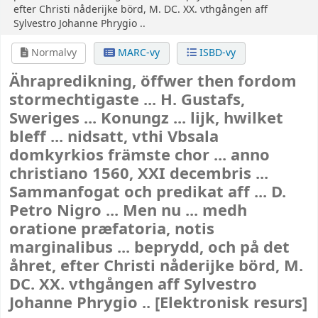
efter Christi nåderijke börd, M. DC. XX. vthgången aff
Sylvestro Johanne Phrygio ..
Normalvy
MARC-vy
ISBD-vy
Ährapredikning, öffwer then fordom
stormechtigaste ... H. Gustafs,
Sweriges ... Konungz ... lijk, hwilket
bleff ... nidsatt, vthi Vbsala
domkyrkios främste chor ... anno
christiano 1560, XXI decembris ...
Sammanfogat och predikat aff ... D.
Petro Nigro ... Men nu ... medh
oratione præfatoria, notis
marginalibus ... beprydd, och på det
åhret, efter Christi nåderijke börd, M.
DC. XX. vthgången aff Sylvestro
Johanne Phrygio ..
[Elektronisk resurs]