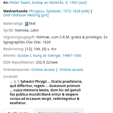
Av:
Peder Swart, biskop av Västerås
, d. 1562
[aut]
Medverkande:
Phrygius, Sylvester
, 1572-1628
[edt]
Olof Olofsson Helsing
[prt]
Materialtyp:
Text
Språk:
Svenska
,
Latin
Utgivningsuppgift:
Holmiæ, cum S.R.M. gratia & privilegio. Ex
typographèo Olai Olai.
1620
Beskrivning:
[12], 104, [4] s. 4:o
Ämnen:
Gustav I, kung av Sverige, 1496?-1560
DDK-klassifikation:
252.9 22/swe
Onlineresurser:
Online access
Online access
Innehåll:
S. 1:
Sylvestri Phrygii ... Oratio praefatoria,
quâ differitur, regem ... Gustavum primum
... cujus memoria beata, dum hic sol (patuli
fax publica mundi) Manè oritur & vespere
rursus ad occasum vergit, redintegretur &
exaltetur.