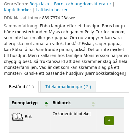
Genre/form:
Börja läsa
Barn- och ungdomslitteratur
Kapitelböcker
Lättlästa böcker
DDK-klassifikation:
839.7374 23/swe
Sammanfattning:
Ebba längtar efter ett husdjur. Boris har ju
både monsterhunden Mysis och gamen Polly. Tur för honom,
som inte har en allergisk pappa. Om nu vampyrer kan vara
allergiska mot annat än vitlök, förstås? Fiskar, säger pappa,
kan Ebba få ha. Vandrande pinnar, också. Det är inte mycket
till husdjur. Men i källaren hos familjen Monstersson härjar en
ohygglig best. Så fruktansvärd att den skrämmer slag på hela
monsterfamiljen. Vad är det som kan skrämma slag på ett
monster? Kanske ett passande husdjur? [Barnbokskatalogen]
Bestånd
( 1 )
Titelanmärkningar ( 2 )
Exemplartyp
Bibliotek
Bestånd
Orkanenbiblioteket
Bok