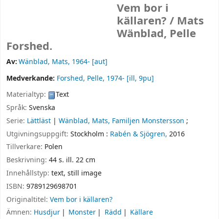
Vem bor i
källaren? /
Mats
Wänblad, Pelle
Forshed.
Av:
Wänblad, Mats
, 1964-
[aut]
Medverkande:
Forshed, Pelle
, 1974-
[ill, 9pu]
Materialtyp:
Text
Språk:
Svenska
Serie:
Lättläst
|
Wänblad, Mats, Familjen Monstersson
;
Utgivningsuppgift:
Stockholm :
Rabén & Sjögren,
2016
Tillverkare:
Polen
Beskrivning:
44 s. ill. 22 cm
Innehållstyp:
text, still image
ISBN:
9789129698701
Originaltitel:
Vem bor i källaren?
Ämnen:
Husdjur
Monster
Rädd
Källare