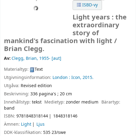
ISBD-vy
Light years : the
extraordinary
story of
mankind's fascination with light /
Brian Clegg.
Av:
Clegg, Brian
, 1955-
[aut]
Materialtyp:
Text
Utgivningsinformation:
London :
Icon,
2015.
Utgåva:
Revised edition
Beskrivning:
336 pagina's ; 20 cm
Innehållstyp:
tekst
Medietyp:
zonder medium
Bärartyp:
band
ISBN:
9781848318144
1848318146
Ämnen:
Light
Ljus
DDK-klassifikation:
535 23/swe