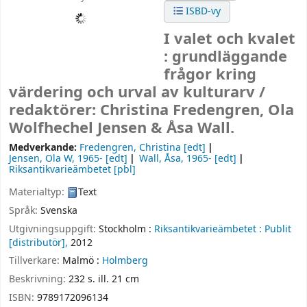
ISBD-vy
I valet och kvalet
: grundläggande
frågor kring
värdering och urval av kulturarv /
redaktörer: Christina Fredengren, Ola
Wolfhechel Jensen & Åsa Wall.
Medverkande:
Fredengren, Christina
[edt]
Jensen, Ola W
, 1965-
[edt]
Wall, Åsa, 1965-
[edt]
Riksantikvarieämbetet
[pbl]
Materialtyp:
Text
Språk:
Svenska
Utgivningsuppgift:
Stockholm :
Riksantikvarieämbetet :
Publit
[distributör],
2012
Tillverkare:
Malmö :
Holmberg
Beskrivning:
232 s. ill. 21 cm
ISBN:
9789172096134