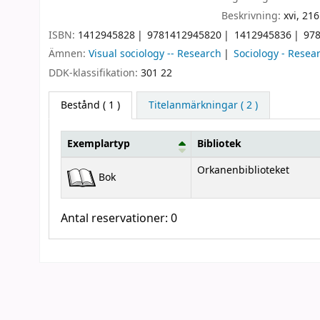
Beskrivning:
xvi, 216
ISBN:
1412945828
9781412945820
1412945836
97
Ämnen:
Visual sociology -- Research
Sociology - Resea
DDK-klassifikation:
301 22
Bestånd
( 1 )
Titelanmärkningar ( 2 )
Exemplartyp
Bibliotek
Bestånd
Orkanenbiblioteket
Bok
Antal reservationer: 0