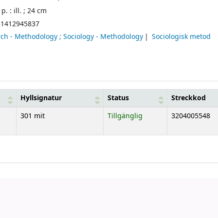
 p. : ill. ; 24 cm
81412945837
rch - Methodology ; Sociology - Methodology
Sociologisk metod
Hyllsignatur
Status
Streckkod
301 mit
Tillgänglig
3204005548