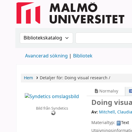
Sök i katalogen efter:
Sök i katalogen
Avancerad sökning
Bibliotek
Hem
Detaljer för:
Doing visual research /
Normalvy
Doing visua
Bild från Syndetics
Av:
Mitchell, Claudi
Materialtyp:
Text
Utgivningsinformat