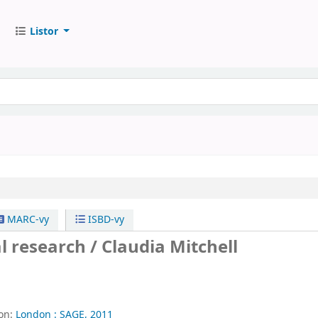
Listor
MARC-vy
ISBD-vy
l research /
Claudia Mitchell
a
ion:
London :
SAGE,
2011