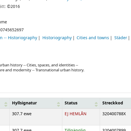
ätt:
©2016
ume
0745652697
n -- Historiography
Historiography
Cities and towns
Städer
an history -- Cities, spaces, and identities --
ure and modernity -- Transnational urban history.
Hyllsignatur
Status
Streckkod
307.7 ewe
EJ HEMLÅN
320400788X
307.7 ewe
Tillgänglig
3204007899