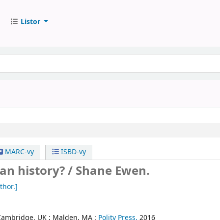
Listor
MARC-vy
ISBD-vy
an history? /
Shane Ewen.
thor.]
Cambridge, UK ;
Malden, MA :
Polity Press,
2016