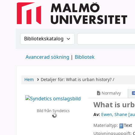
Sök i katalogen efter:
Sök i katalogen
Avancerad sökning
Bibliotek
Hem
Detaljer för:
What is urban history? /
Normalvy
What is urb
Bild från Syndetics
Av:
Ewen, Shane
[au
Materialtyp:
Text
Utgivningsuppgift: