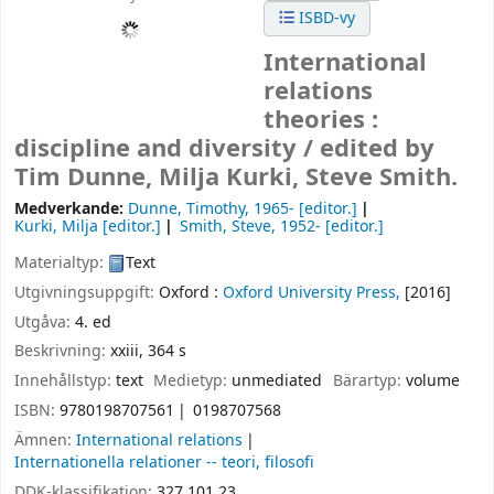
ISBD-vy
International
relations
theories :
discipline and diversity /
edited by
Tim Dunne, Milja Kurki, Steve Smith.
Medverkande:
Dunne, Timothy
, 1965-
[editor.]
Kurki, Milja
[editor.]
Smith, Steve
, 1952-
[editor.]
Materialtyp:
Text
Utgivningsuppgift:
Oxford :
Oxford University Press,
[2016]
Utgåva:
4. ed
Beskrivning:
xxiii, 364 s
Innehållstyp:
text
Medietyp:
unmediated
Bärartyp:
volume
ISBN:
9780198707561
0198707568
Ämnen:
International relations
Internationella relationer -- teori, filosofi
DDK-klassifikation:
327.101 23