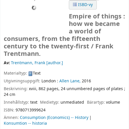
ISBD-vy
Empire of things :
how we became
a world of
consumers, from the fifteenth
century to the twenty-first /
Frank
Trentmann.
Av:
Trentmann, Frank
[author.]
Materialtyp:
Text
Utgivningsuppgift:
London :
Allen Lane,
2016
Beskrivning:
xviii, 862 pages, 24 unnumbered pages of plates ;
24 cm
Innehållstyp:
text
Medietyp:
unmediated
Bärartyp:
volume
ISBN:
9780713999624
Ämnen:
Consumption (Economics) -- History
Konsumtion -- historia