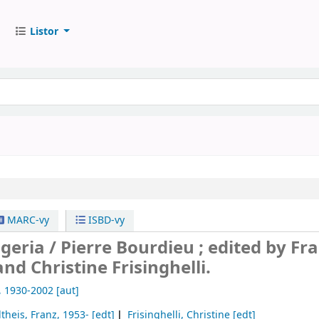
Listor
MARC-vy
ISBD-vy
lgeria /
Pierre Bourdieu ; edited by Fr
nd Christine Frisinghelli.
, 1930-2002
[aut]
theis, Franz
, 1953-
[edt]
Frisinghelli, Christine
[edt]