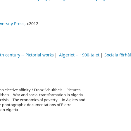
ersity Press,
c2012
0th century -- Pictorial works
Algeriet -- 1900-talet
Sociala förhå
 elective affinity / Franz Schultheis -- Pictures
theis -- War and social transformation in Algeria --
risis -- The economics of poverty -- In Algiers and
he photographic documentations of Pierre
 on Algeria