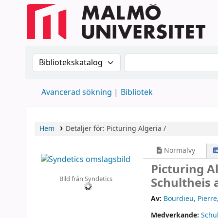
Sök i katalogen efter:
Sök i katalogen
Avancerad sökning
Bibliotek
Hem
Detaljer för:
Picturing Algeria /
Normalvy
Picturing A
Bild från Syndetics
Schultheis a
Av:
Bourdieu, Pierre
Medverkande:
Schul