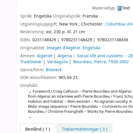
Materialtyp:
Text
Språk:
Engelska
Originalspråk:
Franska
Utgivningsuppgift:
New York ;
Chichester :
Columbia Univ
Beskrivning:
xvi, 230 p. ill. 21 cm
ISBN:
0231148429
9780231148429
9780231148436
Originaltitel:
Images d'Algérie. Engelska
Ämnen:
Algeriet
Algeria -- Social life and customs -- 2
Traditioner
Vardagsliv
Bourdieu, Pierre, 1930-2002
Genre/form:
Bildverk
DDK-klassifikation:
965.04 23
Innehåll:
Foreword / Craig Calhoun -- Pierre Bourdieu and Algeria: an
from Algeria: an interview with Pierre Bourdieu / Franz Schul
Habitus and habitat -- Men-women -- An agrarian society in c
Blida: image sequence / Pierre Bourdieu -- Comments on t
Bourdieu / Christine Frisinghelli -- Works by Pierre Bourdieu
Bestånd
( 1 )
Titelanmärkningar ( 3 )