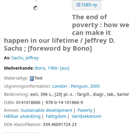
ISBD-vy
The end of
poverty : how we
can make it
happen in our lifetime /
Jeffrey D.
Sachs ; [foreword by Bono]
Av:
Sachs, Jeffrey
Medverkande:
Bono
, 1960-
[aui]
Materialtyp:
Text
Utgivningsinformation:
London :
Penguin,
2005
Beskrivning:
xviii, 396 s., [20] pl.-s. : färgill., diagr., tab., kartor
ISBN:
0141018666
978-0-14-101866-9
Ämnen:
Sustainable development
Poverty
Hållbar utveckling
Fattigdom
Världsekonomi
DDK-klassifikation:
339.46091724 23