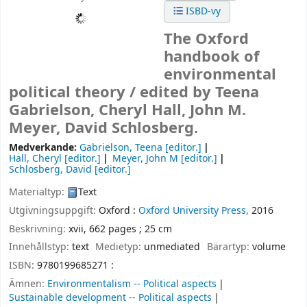
ISBD-vy
The Oxford
handbook of
environmental
political theory /
edited by Teena
Gabrielson, Cheryl Hall, John M.
Meyer, David Schlosberg.
Medverkande:
Gabrielson, Teena
[editor.]
Hall, Cheryl
[editor.]
Meyer, John M
[editor.]
Schlosberg, David
[editor.]
Materialtyp:
Text
Utgivningsuppgift:
Oxford :
Oxford University Press,
2016
Beskrivning:
xvii, 662 pages ; 25 cm
Innehållstyp:
text
Medietyp:
unmediated
Bärartyp:
volume
ISBN:
9780199685271 :
Ämnen:
Environmentalism -- Political aspects
Sustainable development -- Political aspects