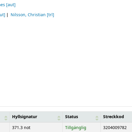
mes
[aut]
ut]
Nilsson, Christian
[trl]
Hyllsignatur
Status
Streckkod
371.3 not
Tillgänglig
3204009782