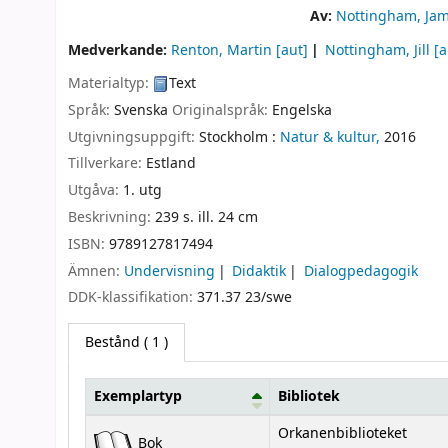
Av:
Nottingham, Ja
Medverkande:
Renton, Martin
[aut]
Nottingham, Jill
[a
Materialtyp:
Text
Språk:
Svenska
Originalspråk:
Engelska
Utgivningsuppgift:
Stockholm :
Natur & kultur,
2016
Tillverkare:
Estland
Utgåva:
1. utg
Beskrivning:
239 s. ill. 24 cm
ISBN:
9789127817494
Ämnen:
Undervisning
Didaktik
Dialogpedagogik
DDK-klassifikation:
371.37 23/swe
Bestånd
( 1 )
Exemplartyp
Bibliotek
Bestånd
Orkanenbiblioteket
Bok