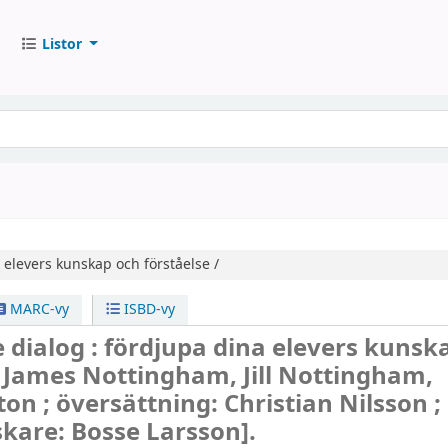
Listor
 elevers kunskap och förståelse /
MARC-vy
ISBD-vy
dialog : fördjupa dina elevers kunsk
/
James Nottingham, Jill Nottingham,
on ; översättning: Christian Nilsson ;
kare: Bosse Larsson].