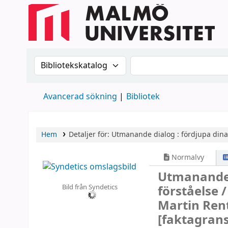
Sök i katalogen efter:
Sök i katalogen
Avancerad sökning
Bibliotek
Hem
Detaljer för:
Utmanande dialog :
fördjupa dina
Normalvy
Utmanande 
Bild från Syndetics
förståelse 
Martin Rent
[faktagrans