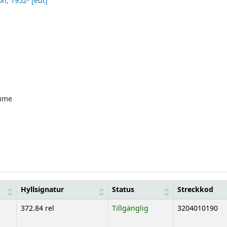
on
, 1952-
[edt]
ume
Hyllsignatur
Status
Streckkod
372.84 rel
Tillgänglig
3204010190