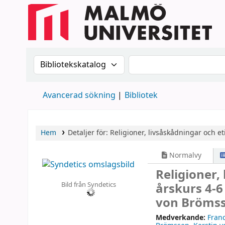
Sök i katalogen efter:
Sök i katalogen
Avancerad sökning
Bibliotek
Hem
Detaljer för:
Religioner, livsåskådningar och eti
Normalvy
Religioner, 
Bild från Syndetics
årskurs 4-6
von Brömsse
Medverkande:
Franc