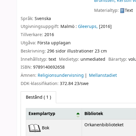
Brömssen, Kerstin v
Materialtyp:
Text
Språk:
Svenska
Utgivningsuppgift:
Malmö :
Gleerups,
[2016]
Tillverkare:
2016
Utgåva:
Första upplagan
Beskrivning:
296 sidor illustrationer 23 cm
Innehållstyp:
text
Medietyp:
unmediated
Bärartyp:
vol
ISBN:
9789140692658
Ämnen:
Religionsundervisning
Mellanstadiet
DDK-klassifikation:
372.84 23/swe
Bestånd
( 1 )
Exemplartyp
Bibliotek
Bestånd
Orkanenbiblioteket
Bok