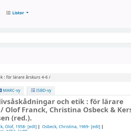
Listor
k :
för lärare årskurs 4-6 /
MARC-vy
ISBD-vy
livsåskådningar och etik : för lärare
 /
Olof Franck, Christina Osbeck & Ker
n (red.).
k, Olof
, 1958-
[edt]
Osbeck, Christina
, 1969-
[edt]