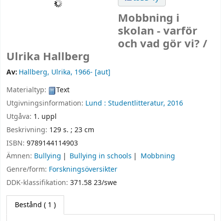
Mobbning i
skolan - varför
och vad gör vi? /
Ulrika Hallberg
Av:
Hallberg, Ulrika
, 1966-
[aut]
Materialtyp:
Text
Utgivningsinformation:
Lund :
Studentlitteratur,
2016
Utgåva:
1. uppl
Beskrivning:
129 s. ; 23 cm
ISBN:
9789144114903
Ämnen:
Bullying
Bullying in schools
Mobbning
Genre/form:
Forskningsöversikter
DDK-klassifikation:
371.58 23/swe
Bestånd
( 1 )