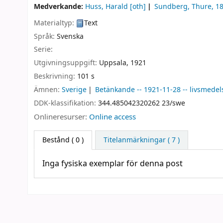
Medverkande:
Huss, Harald
[oth]
Sundberg, Thure
, 1
Materialtyp:
Text
Språk:
Svenska
Serie:
Utgivningsuppgift:
Uppsala,
1921
Beskrivning:
101 s
Ämnen:
Sverige
Betänkande -- 1921-11-28 -- livsmedel
DDK-klassifikation:
344.485042320262 23/swe
Onlineresurser:
Online access
Bestånd
( 0 )
Titelanmärkningar ( 7 )
Inga fysiska exemplar för denna post