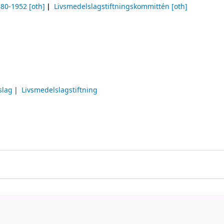
880-1952
[oth]
Livsmedelslagstiftningskommittén
[oth]
slag
Livsmedelslagstiftning