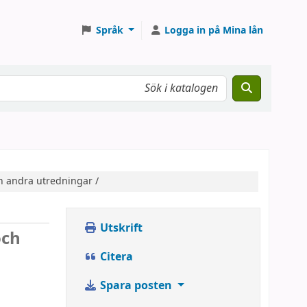
Språk
Logga in på Mina lån
h andra utredningar /
Utskrift
och
Citera
Spara posten