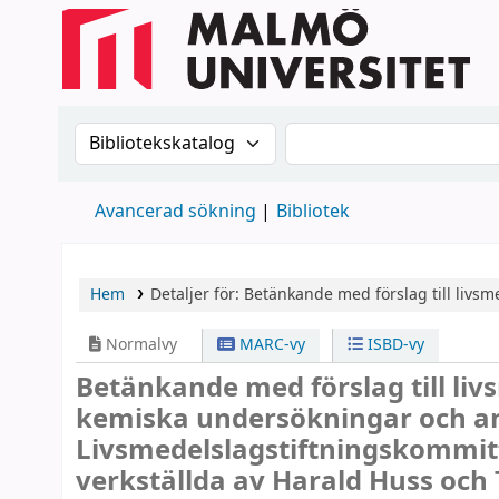
Sök i katalogen efter:
Sök i katalogen
Avancerad sökning
Bibliotek
Hem
Detaljer för:
Betänkande med förslag till livs
Normalvy
MARC-vy
ISBD-vy
Betänkande med förslag till liv
kemiska undersökningar och a
Livsmedelslagstiftningskommit
verkställda av Harald Huss och