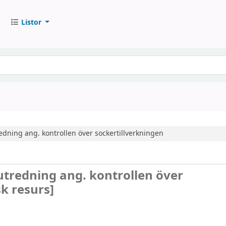
Listor
edning ang. kontrollen över sockertillverkningen
utredning ang. kontrollen över
sk resurs]