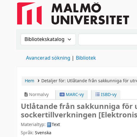
Sök i katalogen efter:
Sök i katalogen
Avancerad sökning
Bibliotek
Hem
Detaljer för:
Utlåtande från sakkunniga för utr
Normalvy
MARC-vy
ISBD-vy
Utlåtande från sakkunniga för 
sockertillverkningen
[Elektroni
Materialtyp:
Text
Språk:
Svenska