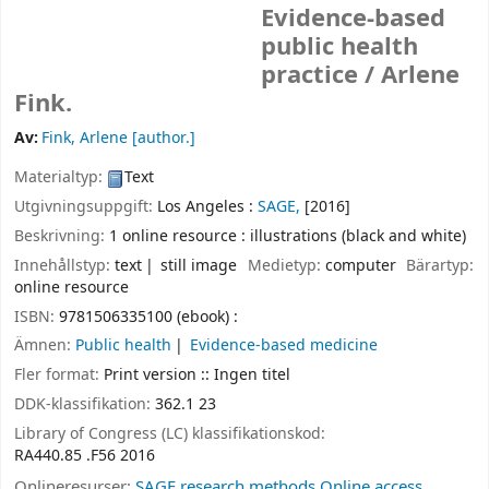
Evidence-based
public health
practice /
Arlene
Fink.
Av:
Fink, Arlene
[author.]
Materialtyp:
Text
Utgivningsuppgift:
Los Angeles :
SAGE,
[2016]
Beskrivning:
1 online resource : illustrations (black and white)
Innehållstyp:
text
still image
Medietyp:
computer
Bärartyp:
online resource
ISBN:
9781506335100 (ebook) :
Ämnen:
Public health
Evidence-based medicine
Fler format:
Print version :: Ingen titel
DDK-klassifikation:
362.1 23
Library of Congress (LC) klassifikationskod:
RA440.85 .F56 2016
Onlineresurser:
SAGE research methods Online access