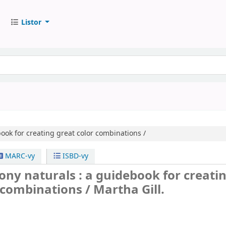
Listor
ook for creating great color combinations /
MARC-vy
ISBD-vy
ny naturals : a guidebook for creati
 combinations /
Martha Gill.