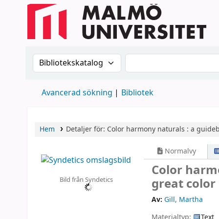
Sök i katalogen efter:
Sök i katalogen
Avancerad sökning
Bibliotek
Hem
Detaljer för:
Color harmony naturals :
a guideb
Normalvy
Color harmo
Bild från Syndetics
great color
Av:
Gill, Martha
Materialtyp:
Text