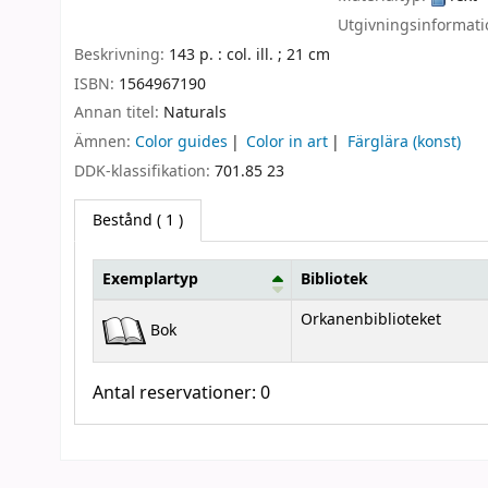
Utgivningsinformat
Beskrivning:
143 p. : col. ill. ; 21 cm
ISBN:
1564967190
Annan titel:
Naturals
Ämnen:
Color guides
Color in art
Färglära (konst)
DDK-klassifikation:
701.85 23
Bestånd
( 1 )
Exemplartyp
Bibliotek
Bestånd
Orkanenbiblioteket
Bok
Antal reservationer: 0