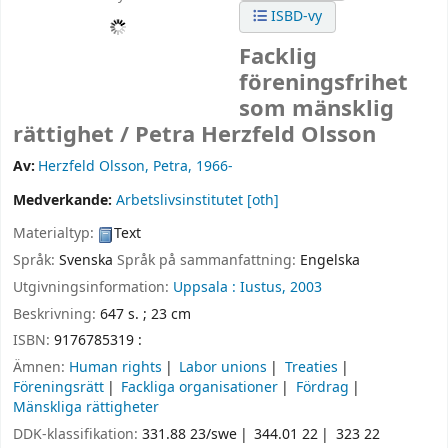
ISBD-vy
Facklig
föreningsfrihet
som mänsklig
rättighet /
Petra Herzfeld Olsson
Av:
Herzfeld Olsson, Petra
, 1966-
Medverkande:
Arbetslivsinstitutet
[oth]
Materialtyp:
Text
Språk:
Svenska
Språk på sammanfattning:
Engelska
Utgivningsinformation:
Uppsala :
Iustus,
2003
Beskrivning:
647 s. ; 23 cm
ISBN:
9176785319 :
Ämnen:
Human rights
Labor unions
Treaties
Föreningsrätt
Fackliga organisationer
Fördrag
Mänskliga rättigheter
DDK-klassifikation:
331.88 23/swe
344.01 22
323 22