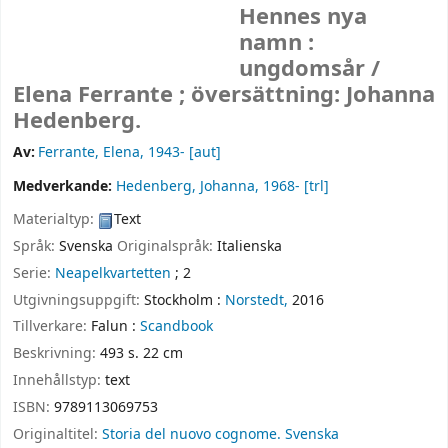
Hennes nya
namn :
ungdomsår /
Elena Ferrante ; översättning: Johanna
Hedenberg.
Av:
Ferrante, Elena
, 1943-
[aut]
Medverkande:
Hedenberg, Johanna
, 1968-
[trl]
Materialtyp:
Text
Språk:
Svenska
Originalspråk:
Italienska
Serie:
Neapelkvartetten
; 2
Utgivningsuppgift:
Stockholm :
Norstedt,
2016
Tillverkare:
Falun :
Scandbook
Beskrivning:
493 s. 22 cm
Innehållstyp:
text
ISBN:
9789113069753
Originaltitel:
Storia del nuovo cognome. Svenska