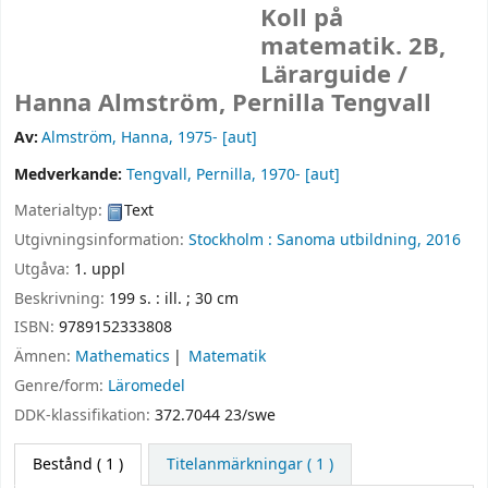
Koll på
matematik. 2B,
Lärarguide /
Hanna Almström, Pernilla Tengvall
Av:
Almström, Hanna
, 1975-
[aut]
Medverkande:
Tengvall, Pernilla
, 1970-
[aut]
Materialtyp:
Text
Utgivningsinformation:
Stockholm :
Sanoma utbildning,
2016
Utgåva:
1. uppl
Beskrivning:
199 s. : ill. ; 30 cm
ISBN:
9789152333808
Ämnen:
Mathematics
Matematik
Genre/form:
Läromedel
DDK-klassifikation:
372.7044 23/swe
Bestånd
( 1 )
Titelanmärkningar ( 1 )