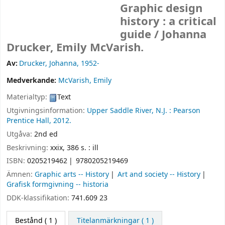
Graphic design
history : a critical
guide /
Johanna
Drucker, Emily McVarish.
Av:
Drucker, Johanna
, 1952-
Medverkande:
McVarish, Emily
Materialtyp:
Text
Utgivningsinformation:
Upper Saddle River, N.J. :
Pearson
Prentice Hall,
2012.
Utgåva:
2nd ed
Beskrivning:
xxix, 386 s. : ill
ISBN:
0205219462
9780205219469
Ämnen:
Graphic arts -- History
Art and society -- History
Grafisk formgivning -- historia
DDK-klassifikation:
741.609 23
Bestånd
( 1 )
Titelanmärkningar ( 1 )