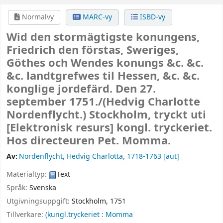
Normalvy
MARC-vy
ISBD-vy
Wid den stormägtigste konungens,
Friedrich den förstas, Sweriges,
Göthes och Wendes konungs &c. &c.
&c. landtgrefwes til Hessen, &c. &c.
konglige jordefärd. Den 27.
september 1751./(Hedvig Charlotte
Nordenflycht.) Stockholm, tryckt uti
[Elektronisk resurs]
kongl. tryckeriet.
Hos directeuren Pet. Momma.
Av:
Nordenflycht, Hedvig Charlotta
, 1718-1763
[aut]
Materialtyp:
Text
Språk:
Svenska
Utgivningsuppgift:
Stockholm,
1751
Tillverkare:
(kungl.tryckeriet : Momma