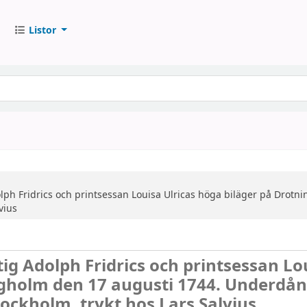
Listor
lph Fridrics och printsessan Louisa Ulricas höga biläger på Drotn
vius
ig Adolph Fridrics och printsessan Lo
ngholm den 17 augusti 1744. Underdån
ockholm, trykt hos Lars Salvius