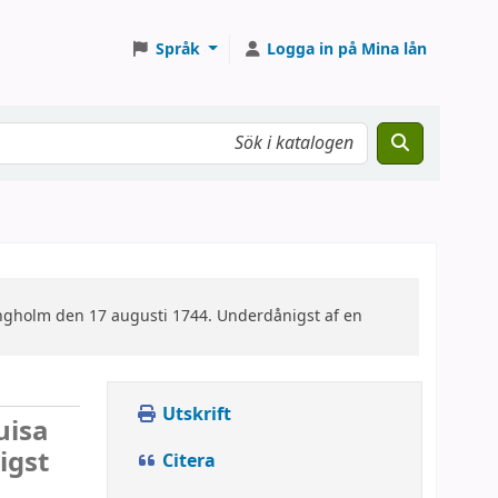
Språk
Logga in på Mina lån
ingholm den 17 augusti 1744. Underdånigst af en
Utskrift
uisa
igst
Citera