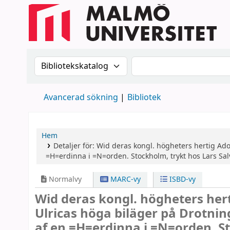
Sök i katalogen efter:
Sök i katalogen
Avancerad sökning
Bibliotek
Hem
Detaljer för:
Wid deras kongl. högheters hertig Ado
=H=erdinna i =N=orden. Stockholm, trykt hos Lars Sal
Normalvy
MARC-vy
ISBD-vy
Wid deras kongl. högheters hert
Ulricas höga biläger på Drotni
af en =H=erdinna i =N=orden. St