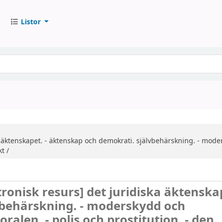
Listor
a äktenskapet. - äktenskap och demokrati. självbehärskning. - mo
t /
tronisk resurs]
det juridiska äktenskap
vbehärskning. - moderskydd och
len. - polis och prostitution. - den