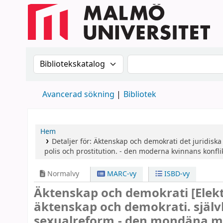
Sök i katalogen efter:
Sök i katalogen
Avancerad sökning
Bibliotek
Hem
Detaljer för:
Äktenskap och demokrati
det juridisk
polis och prostitution. - den moderna kvinnans konflik
Normalvy
MARC-vy
ISBD-vy
Äktenskap och demokrati
[Elek
äktenskap och demokrati. själ
sexualreform.- den mondäna mora