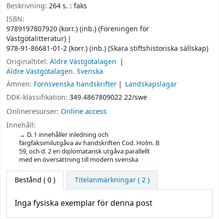
Beskrivning:
264 s. : faks
ISBN:
9789197807920 (korr.) (inb.) (Föreningen för
Västgötalitteratur)
978-91-86681-01-2 (korr.) (inb.) (Skara stiftshistoriska sällskap)
Originaltitel:
Äldre Västgötalagen
Äldre Västgötalagen. Svenska
Ämnen:
Fornsvenska handskrifter
Landskapslagar
DDK-klassifikation:
349.4867809022 22/swe
Onlineresurser:
Online access
Innehåll:
D. 1 innehåller inledning och
färgfaksimilutgåva av handskriften Cod. Holm. B
59, och d. 2 en diplomatarisk utgåva parallellt
med en översättning till modern svenska
Bestånd
( 0 )
Titelanmärkningar ( 2 )
Inga fysiska exemplar för denna post