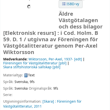
ISBD-vy
Äldre
Västgötalagen
och dess bilagor
[Elektronisk resurs] :
i Cod. Holm. B
59. D. 1 /
utgivna av Föreningen för
Västgötalitteratur genom Per-Axel
Wiktorsson
Medverkande:
Wiktorsson, Per-Axel
, 1937-
[edt]
Föreningen för Västgötalitteratur
[pbl]
Skara stiftshistoriska sällskap
[pbl]
Materialtyp:
Text
Språk:
Svenska
,
9fs
Språk:
Svenska
Originalspråk:
9fs
Serie:
Utgivningsinformation:
[Skara] :
Föreningen för
Västgötalitteratur,
2011