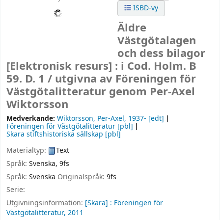
ISBD-vy
Äldre
Västgötalagen
och dess bilagor
[Elektronisk resurs] :
i Cod. Holm. B
59. D. 1 /
utgivna av Föreningen för
Västgötalitteratur genom Per-Axel
Wiktorsson
Medverkande:
Wiktorsson, Per-Axel
, 1937-
[edt]
Föreningen för Västgötalitteratur
[pbl]
Skara stiftshistoriska sällskap
[pbl]
Materialtyp:
Text
Språk:
Svenska
,
9fs
Språk:
Svenska
Originalspråk:
9fs
Serie:
Utgivningsinformation:
[Skara] :
Föreningen för
Västgötalitteratur,
2011