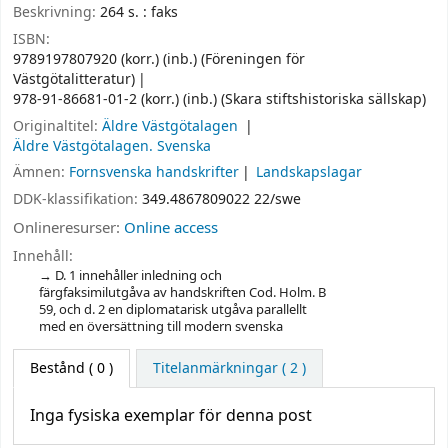
Beskrivning:
264 s. : faks
ISBN:
9789197807920 (korr.) (inb.) (Föreningen för
Västgötalitteratur)
978-91-86681-01-2 (korr.) (inb.) (Skara stiftshistoriska sällskap)
Originaltitel:
Äldre Västgötalagen
Äldre Västgötalagen. Svenska
Ämnen:
Fornsvenska handskrifter
Landskapslagar
DDK-klassifikation:
349.4867809022 22/swe
Onlineresurser:
Online access
Innehåll:
D. 1 innehåller inledning och
färgfaksimilutgåva av handskriften Cod. Holm. B
59, och d. 2 en diplomatarisk utgåva parallellt
med en översättning till modern svenska
Bestånd
( 0 )
Titelanmärkningar ( 2 )
Inga fysiska exemplar för denna post