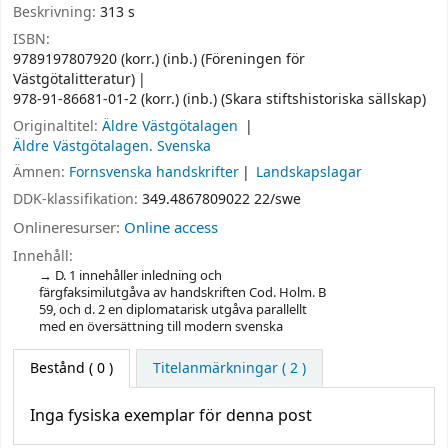
Beskrivning:
313 s
ISBN:
9789197807920 (korr.) (inb.) (Föreningen för
Västgötalitteratur)
978-91-86681-01-2 (korr.) (inb.) (Skara stiftshistoriska sällskap)
Originaltitel:
Äldre Västgötalagen
Äldre Västgötalagen. Svenska
Ämnen:
Fornsvenska handskrifter
Landskapslagar
DDK-klassifikation:
349.4867809022 22/swe
Onlineresurser:
Online access
Innehåll:
D. 1 innehåller inledning och
färgfaksimilutgåva av handskriften Cod. Holm. B
59, och d. 2 en diplomatarisk utgåva parallellt
med en översättning till modern svenska
Bestånd
( 0 )
Titelanmärkningar ( 2 )
Inga fysiska exemplar för denna post