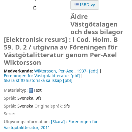
ISBD-vy
Äldre
Västgötalagen
och dess bilagor
[Elektronisk resurs] :
i Cod. Holm. B
59. D. 2 /
utgivna av Föreningen för
Västgötalitteratur genom Per-Axel
Wiktorsson
Medverkande:
Wiktorsson, Per-Axel
, 1937-
[edt]
Föreningen för Västgötalitteratur
[pbl]
Skara stiftshistoriska sällskap
[pbl]
Materialtyp:
Text
Språk:
Svenska
,
9fs
Språk:
Svenska
Originalspråk:
9fs
Serie:
Utgivningsinformation:
[Skara] :
Föreningen för
Västgötalitteratur,
2011