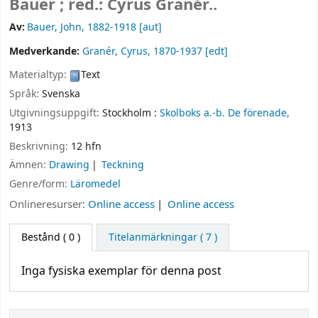
Bauer ; red.: Cyrus Granér..
Av:
Bauer, John
, 1882-1918
[aut]
Medverkande:
Granér, Cyrus
, 1870-1937
[edt]
Materialtyp:
Text
Språk:
Svenska
Utgivningsuppgift:
Stockholm :
Skolboks a.-b. De förenade,
1913
Beskrivning:
12 hfn
Ämnen:
Drawing
Teckning
Genre/form:
Läromedel
Onlineresurser:
Online access
Online access
Bestånd
( 0 )
Titelanmärkningar ( 7 )
Inga fysiska exemplar för denna post