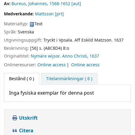
Av:
Bureus, Johannes
, 1568-1652
[aut]
Medverkande:
Mattsson
[prt]
Materialtyp:
Text
Språk:
Svenska
Utgivningsuppgift:
Tryckt i Vpsala. Aff Eskild Matzson.
1637
Beskrivning:
[56] s. (A8C8D4) 8:o
Originaltitel:
Nymäre wijsor. Anno Christi, 1637
Onlineresurser:
Online access
Online access
Bestånd
( 0 )
Titelanmärkningar ( 6 )
Inga fysiska exemplar för denna post
Utskrift
Citera